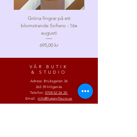
Gröna fingrar på ett
Höstbukett med fär
blomstrande Sofiero - 16e
blommor, 13e septe
augusti
Pris
695,00 kr
VÅR BUTIK
& STUDIO
Adress: Bruksgatan 36
263 39 Höganäs
Telefon:
0708 52 26 20
Email:
info@happyfleurs.se