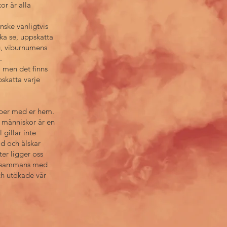
or är alla
ske vanligtvis
 ska se, uppskatta
rg, viburnumens
.
a men det finns
pskatta varje
köper med er hem.
s människor är en
 gillar inte
ad och älskar
ter ligger oss
tillsammans med
och utökade vår