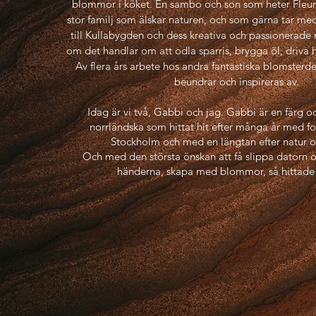
blommor i köket. En sambo och son
som heter Fleur
stor familj som älskar naturen, och som gärna tar med
till Kullabygden och dess kreativa och passionerade 
om det handlar om att odla sparris, brygga öl, driva ho
Av flera års arbete hos andra fantastiska blomsterd
beundrar och inspireras av.
Idag är vi två, Gabbi och jag. Gabbi är en färg 
norrländska som hittat hit efter många år med fo
Stockholm och med en längtan efter natur och
Och med den största önskan att få slippa datorn 
händerna, skapa med blommor, så hittade