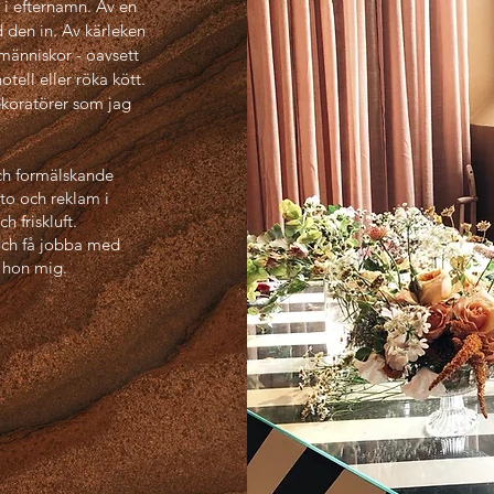
 i efternamn. Av en
 den in. Av kärleken
människor - oavsett
tell eller röka kött.
ekoratörer som jag
och formälskande
to och reklam i
 friskluft.
och få jobba med
 hon mig.