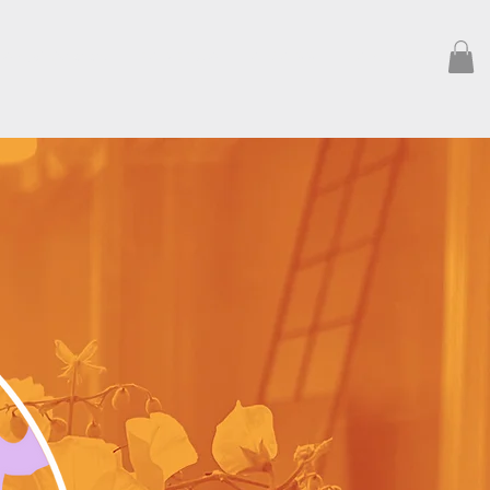
 G N, vi hjälper er!
F Ö R E T A G
O M O S S
K O N T A K T