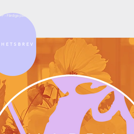
 P - Färdiga paket
B R Ö L L O P - Full service
B E G R A V N I N G
L U
 H E T S B R E V