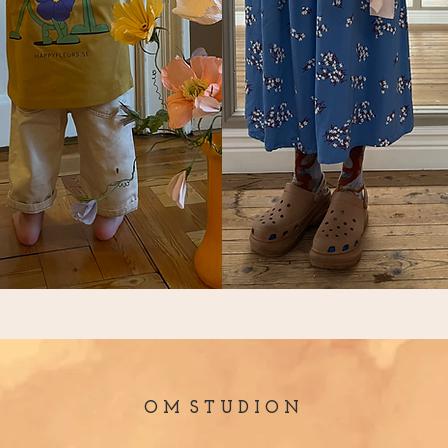
O M S T U D I O N