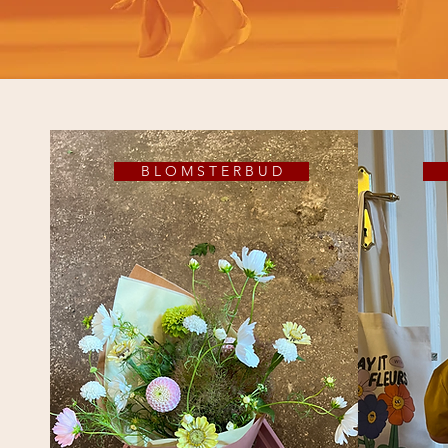
B L O M S T E R B U D