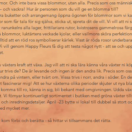
mor. Och inte bara vissa blommor, utan alla. Precis som oss människ
 och vackra! Hur är personen som du vill ge en blomma till?
åra buketter och arrangemang öppna ögonen för blommor som vi kan
 som får tala för sig själva, sticka ut, spreta dit de vill. Vi vill att ni
ranunkelns alla lager, frittilarians rutor, kvistrosens gammelrosa fä
blommor, luktärtens veckade kjolar, eller vallmons sköra perfektion
lltid att en röd ros symboliserar kärlek. Visst är röda rosor underbar
i vill genom Happy Fleurs få dig att testa något nytt - att se och up
et.
v växters kraft att växa. Jag vill att ni ska lära känna våra växter ni 
r trivs de? De är levande och ingen är den andra lik. Precis som os
dra på vintern, eller tvärt om. Vissa trivs i norr, andra i söder. En del
t fascinerar mig! Att se hur växterna olika perioder skjuter ut nya bl
en komma till ro, känna in sig, bli bekant med omgivningen. Udda väx
t. Vi förnyar kontinuerligt sortimentet i butiken med gröna växter 
och inredningsdetaljer. April -23 bytte vi lokal till dubbel så stort 
med mycket mer.
r kom förbi och berätta - så hittar vi tillsammans det rätta.