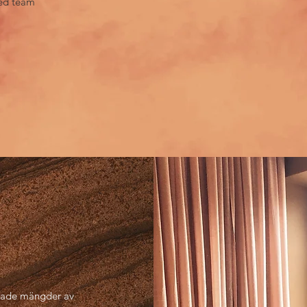
med team
rkade mängder av