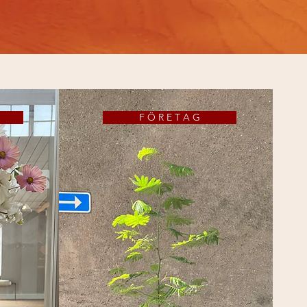
F Ö R E T A G