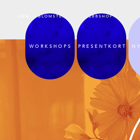
H E M
B L O M S T E R B U D
W E B B S H O P
B R Ö L L O
W O R K S H O P S
P R E S E N T K O R T
N Y