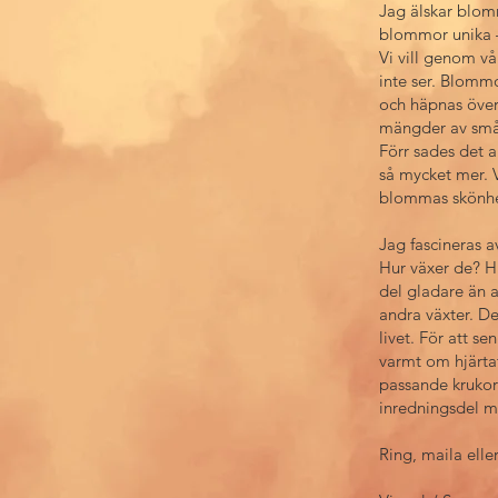
​Jag älskar blom
blommor unika –
Vi vill genom v
inte ser. Blommor
och häpnas över 
mängder av små 
Förr sades det a
så mycket mer. V
blommas skönh
Jag fascineras a
Hur växer de? Hu
del gladare än an
andra växter. De
livet. För att s
varmt om hjärta
passande krukor 
inredningsdel 
Ring, maila elle